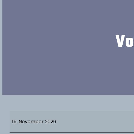
Vo
V
o
15. November 2026
l