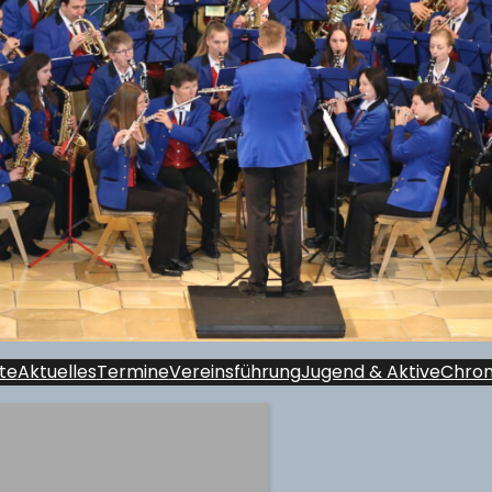
te
Aktuelles
Termine
Vereinsführung
Jugend & Aktive
Chron