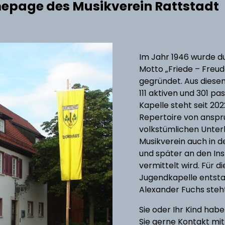
epage des Musikverein Rattstadt
Im Jahr 1946 wurde 
Motto „Friede – Freude
gegründet. Aus diesen
111 aktiven und 301 pa
Kapelle steht seit 20
Repertoire von anspru
volkstümlichen Unterh
Musikverein auch in d
und später an den In
vermittelt wird. Für d
Jugendkapelle entstan
Alexander Fuchs steht
Sie oder Ihr Kind ha
Sie gerne Kontakt mit