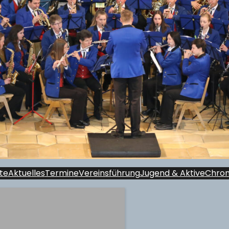
te
Aktuelles
Termine
Vereinsführung
Jugend & Aktive
Chron